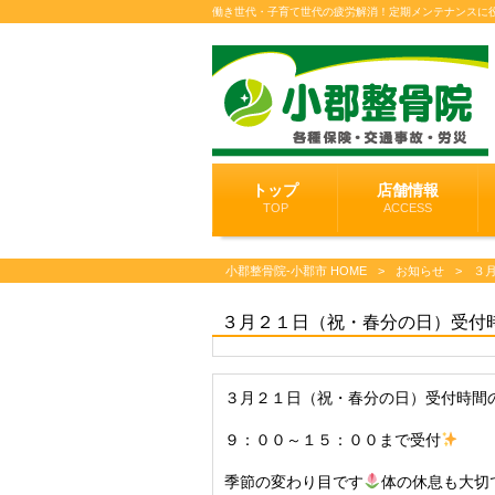
働き世代・子育て世代の疲労解消！定期メンテナンスに
トップ
店舗情報
TOP
ACCESS
小郡整骨院-小郡市 HOME
>
お知らせ
>
３
３月２１日（祝・春分の日）受付
３月２１日（祝・春分の日）受付時間
９：００～１５：００まで受付
季節の変わり目です
体の休息も大切