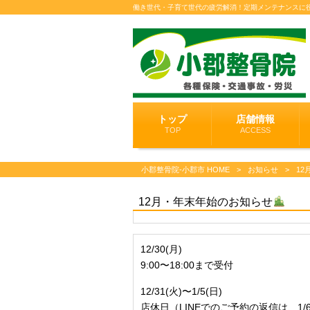
働き世代・子育て世代の疲労解消！定期メンテナンスに
トップ
店舗情報
TOP
ACCESS
小郡整骨院-小郡市 HOME
>
お知らせ
>
1
12月・年末年始のお知らせ
12/30(月)
9:00〜18:00まで受付
12/31(火)〜1/5(日)
店休日（LINEでのご予約の返信は、1