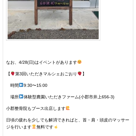
なお、4/28(日)はイベントがあります
【
第3回いただきマルシェおごおり
】
時間
9:30〜15:00
場所
体験型農園いただきファーム(小郡市井上656-3)
小郡整骨院もブース出店します
日頃の疲れを少しでも解消できればと、首・肩・頭皮のマッサー
ジを行います
無料です