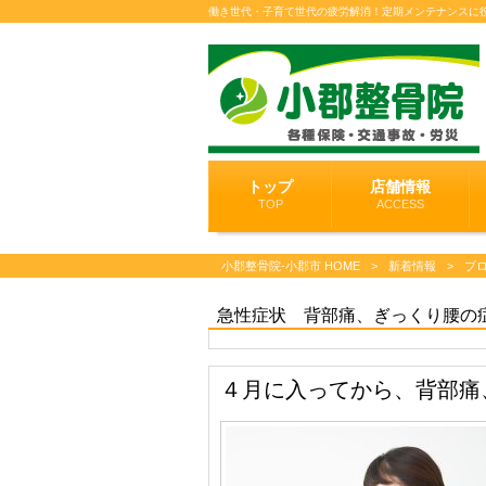
働き世代・子育て世代の疲労解消！定期メンテナンスに
トップ
店舗情報
TOP
ACCESS
小郡整骨院-小郡市 HOME
>
新着情報
>
ブ
急性症状 背部痛、ぎっくり腰の
４月に入ってから、背部痛