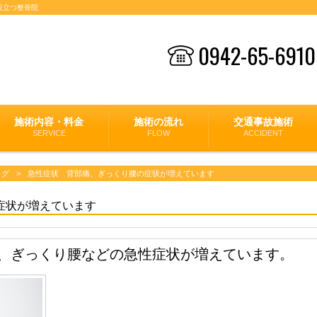
役立つ整骨院
0942-65-6910
施術内容・料金
施術の流れ
交通事故施術
SERVICE
FLOW
ACCIDENT
ログ
>
急性症状 背部痛、ぎっくり腰の症状が増えています
症状が増えています
、ぎっくり腰などの急性症状が増えています。