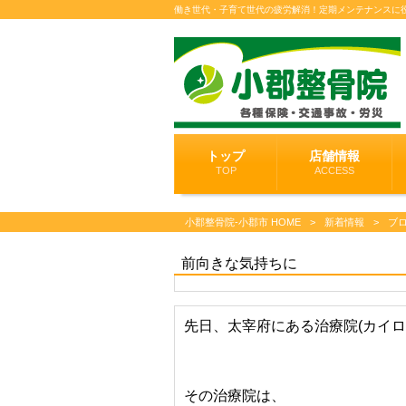
働き世代・子育て世代の疲労解消！定期メンテナンスに
トップ
店舗情報
TOP
ACCESS
小郡整骨院-小郡市 HOME
>
新着情報
>
ブ
前向きな気持ちに
先日、太宰府にある治療院(カイ
その治療院は、