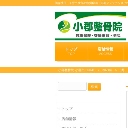
働き世代・子育て世代の疲労解消！定期メンテナンスに
トップ
店舗情報
TOP
ACCESS
小郡整骨院-小郡市 HOME
>
2021年
>
3月
トップ
店舗情報